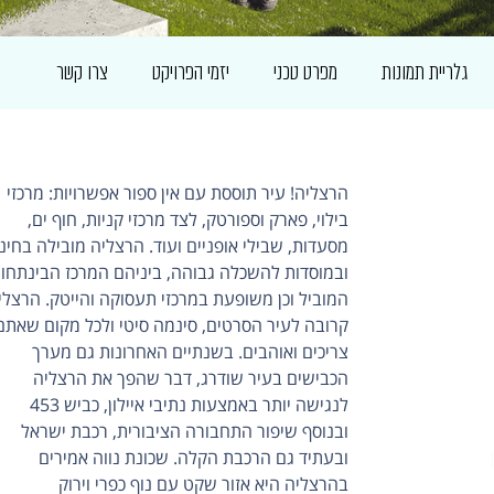
גלריית תמונות
מפרט טכני
יזמי הפרויקט
צרו קשר
הרצליה! עיר תוססת עם אין ספור אפשרויות: מרכזי
בילוי, פארק וספורטק, לצד מרכזי קניות, חוף ים,
מסעדות, שבילי אופניים ועוד. הרצליה מובילה בחינו
ובמוסדות להשכלה גבוהה, ביניהם המרכז הבינתחומ
המוביל וכן משופעת במרכזי תעסוקה והייטק. הרצלי
קרובה לעיר הסרטים, סינמה סיטי ולכל מקום שאתם
צריכים ואוהבים. בשנתיים האחרונות גם מערך
הכבישים בעיר שודרג, דבר שהפך את הרצליה
לנגישה יותר באמצעות נתיבי איילון, כביש 453
ובנוסף שיפור התחבורה הציבורית, רכבת ישראל
ובעתיד גם הרכבת הקלה. שכונת נווה אמירים
בהרצליה היא אזור שקט עם נוף כפרי וירוק