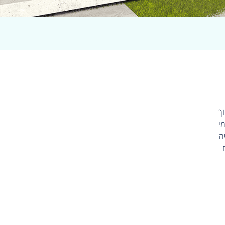
ך
י
ה